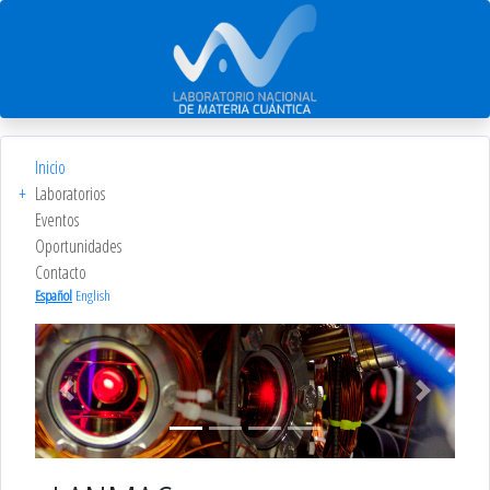
Inicio
+
Laboratorios
Eventos
Oportunidades
Contacto
Español
English
Previous
Next